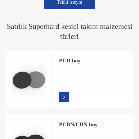
Teklif isteyin
Satılık Superhard kesici takım malzemesi
türleri
PCD boş

PCBN/CBN boş