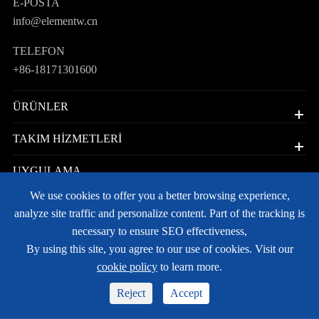
E-POSTA
info@elementw.cn
TELEFON
+86-18171301600
ÜRÜNLER
TAKIM HIZMETLERI
UYGULAMA
We use cookies to offer you a better browsing experience,
HIZLI BAĞLANTILAR
analyze site traffic and personalize content. Part of the tracking is
necessary to ensure SEO effectiveness,
Telif hakkı©
JoyJet Precision Limited
Tüm hakları saklıdır.
By using this site, you agree to our use of cookies. Visit our
Site haritası
Gizlilik politikası
cookie policy
to learn more.
Reject
Accept