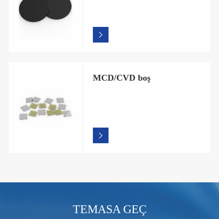

MCD/CVD boş

TEMASA GEÇ