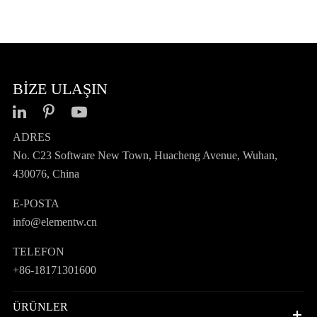
BIZE ULAŞIN
ADRES
No. C23 Software New Town, Huacheng Avenue, Wuhan,
430076, China
E-POSTA
info@elementw.cn
TELEFON
+86-18171301600
ÜRÜNLER