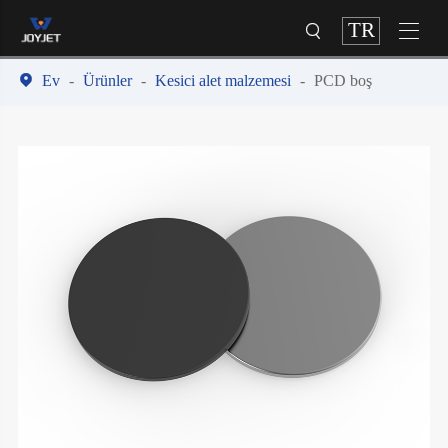
TR



Ev
Ürünler
Kesici alet malzemesi
PCD boş