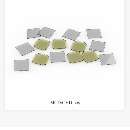
MCD/CVD boş